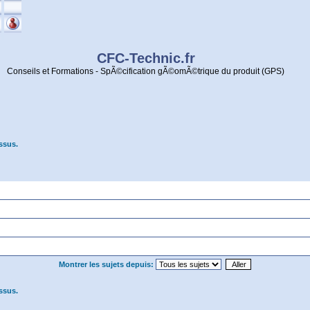
CFC-Technic.fr
Conseils et Formations - SpÃ©cification gÃ©omÃ©trique du produit (GPS)
ssus.
Montrer les sujets depuis:
ssus.