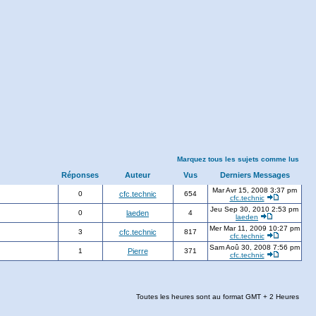
Marquez tous les sujets comme lus
Réponses
Auteur
Vus
Derniers Messages
Mar Avr 15, 2008 3:37 pm
0
cfc.technic
654
cfc.technic
Jeu Sep 30, 2010 2:53 pm
0
laeden
4
laeden
Mer Mar 11, 2009 10:27 pm
3
cfc.technic
817
cfc.technic
Sam Aoû 30, 2008 7:56 pm
1
Pierre
371
cfc.technic
Toutes les heures sont au format GMT + 2 Heures