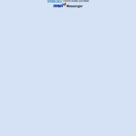
phpBB SEO
Thème réalisé par
SGo