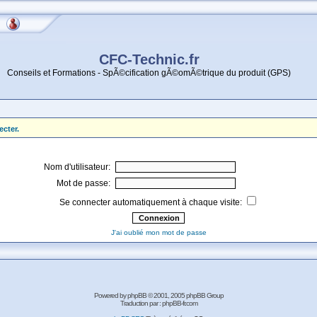
CFC-Technic.fr
Conseils et Formations - SpÃ©cification gÃ©omÃ©trique du produit (GPS)
ecter.
Nom d'utilisateur:
Mot de passe:
Se connecter automatiquement à chaque visite:
J'ai oublié mon mot de passe
Powered by
phpBB
© 2001, 2005 phpBB Group
Traduction par :
phpBB-fr.com